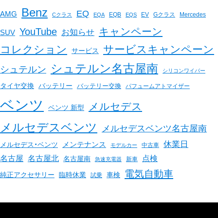
Benz
EQ
AMG
EQB
EV
Gクラス
Mercedes
Cクラス
EQA
EQS
キャンペーン
YouTube
お知らせ
SUV
コレクション
サービスキャンペーン
サービス
シュテルン名古屋南
シュテルン
シリコンワイパー
バッテリー
タイヤ交換
バッテリー交換
パフュームアトマイザー
ベンツ
メルセデス
ベンツ 新型
メルセデスベンツ
メルセデスベンツ名古屋南
休業日
メンテナンス
メルセデス・ベンツ
中古車
モデルカー
名古屋
名古屋北
点検
名古屋南
新車
急速充電器
電気自動車
臨時休業
車検
純正アクセサリー
試乗