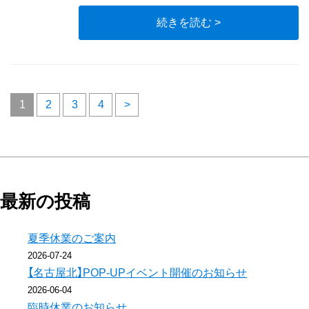
続きを読む >
投
1
2
3
4
>
稿
の
ペ
最新の投稿
ー
夏季休業のご案内
2026-07-24
ジ
【名古屋北】POP-UPイベント開催のお知らせ
送
2026-06-04
臨時休業のお知らせ