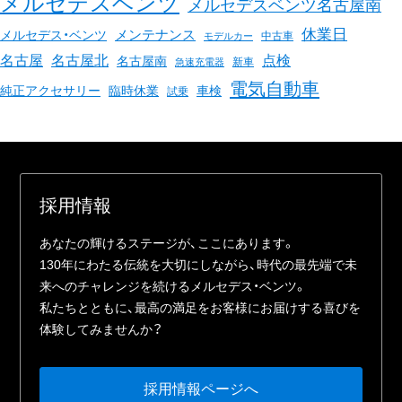
メルセデスベンツ
メルセデスベンツ名古屋南
休業日
メンテナンス
メルセデス・ベンツ
中古車
モデルカー
名古屋
名古屋北
点検
名古屋南
新車
急速充電器
電気自動車
臨時休業
車検
純正アクセサリー
試乗
採⽤情報
あなたの輝けるステージが、ここにあります。
130年にわたる伝統を⼤切にしながら、時代の最先端で未
来へのチャレンジを続けるメルセデス・ベンツ。
私たちとともに、最⾼の満⾜をお客様にお届けする喜びを
体験してみませんか？
採⽤情報ページへ