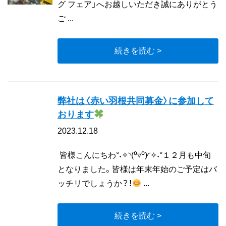
グ フェア」へお越しいただき誠にありがとう
ご ...
続きを読む >
弊社は〈赤い羽根共同募金〉に参加して
おります
2023.12.18
皆様こんにちわ°˖✧◝(⁰▿⁰)◜✧˖°１２月も中旬
となりました。皆様は年末年始のご予定はバ
ッチリでしょうか？！
...
続きを読む >