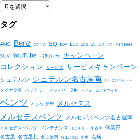
タグ
Benz
EQ
AMG
EQB
EV
Gクラス
Mercedes
Cクラス
EQA
EQS
キャンペーン
YouTube
お知らせ
SUV
コレクション
サービスキャンペーン
サービス
シュテルン名古屋南
シュテルン
シリコンワイパー
バッテリー
タイヤ交換
バッテリー交換
パフュームアトマイザー
ベンツ
メルセデス
ベンツ 新型
メルセデスベンツ
メルセデスベンツ名古屋南
休業日
メンテナンス
メルセデス・ベンツ
中古車
モデルカー
名古屋
名古屋北
点検
名古屋南
新車
急速充電器