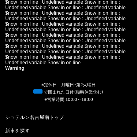
$now in
on line
: Undefined variable $now in
on line
:
Undefined variable $now in
on line
: Undefined variable
$now in
on line
: Undefined variable $now in
on line
:
Undefined variable $now in
on line
: Undefined variable
$now in
on line
: Undefined variable $now in
on line
:
Undefined variable $now in
on line
: Undefined variable
$now in
on line
: Undefined variable $now in
on line
:
Undefined variable $now in
on line
: Undefined variable
$now in
on line
: Undefined variable $now in
on line
:
Undefined variable $now in
on line
: Undefined variable
$now in
on line
: Undefined variable $now in
on line
:
Undefined variable $now in
on line
Warning
/h
n
※定休日 月曜日・第2火曜日
青
で囲まれた日付（臨時休業含む）
※営業時間 10：00～18：00
シュテルン名古屋南
トップ
新⾞を探す