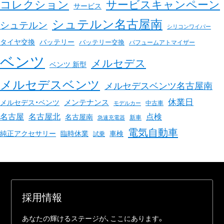
コレクション
サービスキャンペーン
サービス
シュテルン名古屋南
シュテルン
シリコンワイパー
バッテリー
タイヤ交換
バッテリー交換
パフュームアトマイザー
ベンツ
メルセデス
ベンツ 新型
メルセデスベンツ
メルセデスベンツ名古屋南
休業日
メンテナンス
メルセデス・ベンツ
中古車
モデルカー
名古屋
名古屋北
点検
名古屋南
新車
急速充電器
電気自動車
臨時休業
車検
純正アクセサリー
試乗
採⽤情報
あなたの輝けるステージが、ここにあります。