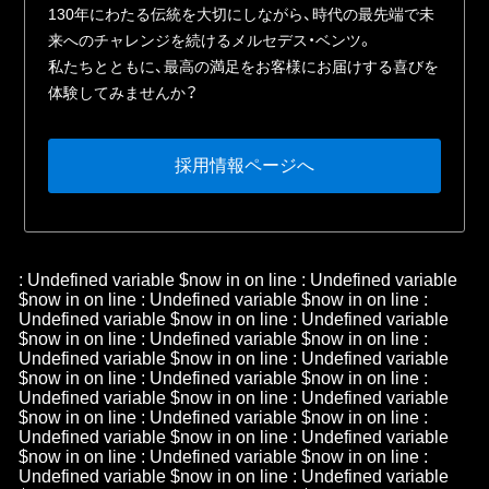
130年にわたる伝統を⼤切にしながら、時代の最先端で未
来へのチャレンジを続けるメルセデス・ベンツ。
私たちとともに、最⾼の満⾜をお客様にお届けする喜びを
体験してみませんか？
採⽤情報ページへ
: Undefined variable $now in
on line
: Undefined variable
$now in
on line
: Undefined variable $now in
on line
:
Undefined variable $now in
on line
: Undefined variable
$now in
on line
: Undefined variable $now in
on line
:
Undefined variable $now in
on line
: Undefined variable
$now in
on line
: Undefined variable $now in
on line
:
Undefined variable $now in
on line
: Undefined variable
$now in
on line
: Undefined variable $now in
on line
:
Undefined variable $now in
on line
: Undefined variable
$now in
on line
: Undefined variable $now in
on line
:
Undefined variable $now in
on line
: Undefined variable