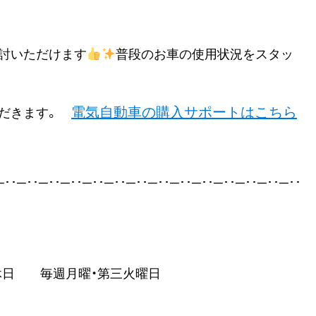
討いただけます
普段のお車の使用状況をスタッ
電気自動車の購入サポートはこちら
ただきます。
─･･─･･─･･─･･─･･─･･─･･─･･─･･─･･─･･─･･─･･─･･
 定休日 毎週月曜・第三火曜日