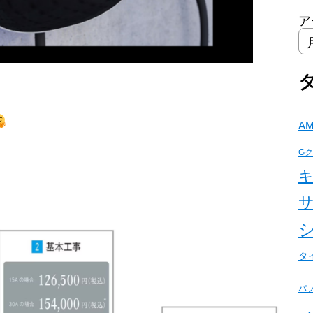
ア
A
G
タ
パ