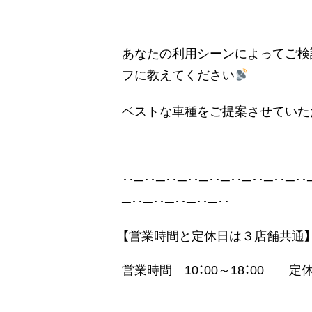
あなたの利用シーンによってご検
フに教えてください
ベストな車種をご提案させてい
･･─･･─･･─･･─･･─･･─･･─･･─･･
─･･─･･─･･─･･─･･
【営業時間と定休日は３店舗共通】
営業時間 10：00～18：00