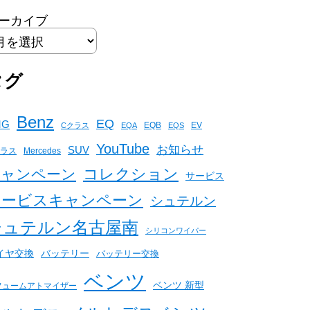
ーカイブ
タグ
Benz
EQ
MG
EQB
EV
Cクラス
EQA
EQS
YouTube
お知らせ
SUV
クラス
Mercedes
コレクション
キャンペーン
サービス
サービスキャンペーン
シュテルン
シュテルン名古屋南
シリコンワイパー
バッテリー
イヤ交換
バッテリー交換
ベンツ
ベンツ 新型
フュームアトマイザー