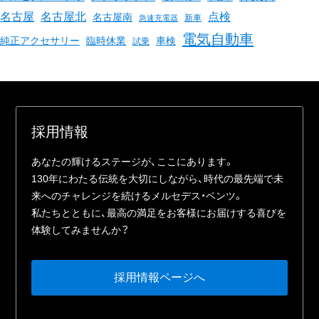
名古屋
名古屋北
点検
名古屋南
新車
急速充電器
電気自動車
臨時休業
車検
純正アクセサリー
試乗
採⽤情報
あなたの輝けるステージが、ここにあります。
130年にわたる伝統を⼤切にしながら、時代の最先端で未
来へのチャレンジを続けるメルセデス・ベンツ。
私たちとともに、最⾼の満⾜をお客様にお届けする喜びを
体験してみませんか？
採⽤情報ページへ