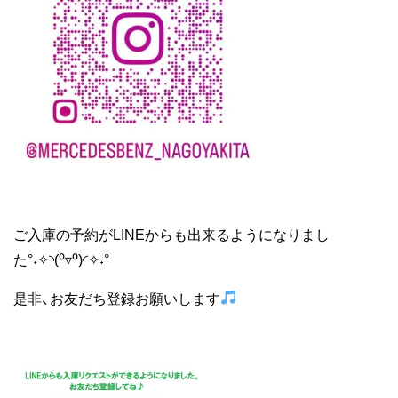
ご入庫の予約がLINEからも出来るようになりまし
た°˖✧◝(⁰▿⁰)◜✧˖°
是非、お友だち登録お願いします