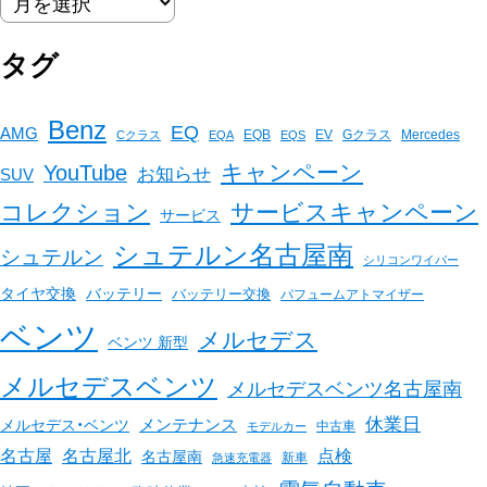
タグ
Benz
EQ
AMG
EQB
EV
Gクラス
Mercedes
Cクラス
EQA
EQS
キャンペーン
YouTube
お知らせ
SUV
コレクション
サービスキャンペーン
サービス
シュテルン名古屋南
シュテルン
シリコンワイパー
バッテリー
タイヤ交換
バッテリー交換
パフュームアトマイザー
ベンツ
メルセデス
ベンツ 新型
メルセデスベンツ
メルセデスベンツ名古屋南
休業日
メンテナンス
メルセデス・ベンツ
中古車
モデルカー
名古屋
名古屋北
点検
名古屋南
新車
急速充電器