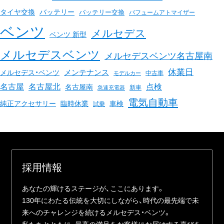
バッテリー
タイヤ交換
バッテリー交換
パフュームアトマイザー
ベンツ
メルセデス
ベンツ 新型
メルセデスベンツ
メルセデスベンツ名古屋南
休業日
メンテナンス
メルセデス・ベンツ
中古車
モデルカー
名古屋
名古屋北
点検
名古屋南
新車
急速充電器
電気自動車
臨時休業
車検
純正アクセサリー
試乗
採⽤情報
あなたの輝けるステージが、ここにあります。
130年にわたる伝統を⼤切にしながら、時代の最先端で未
来へのチャレンジを続けるメルセデス・ベンツ。