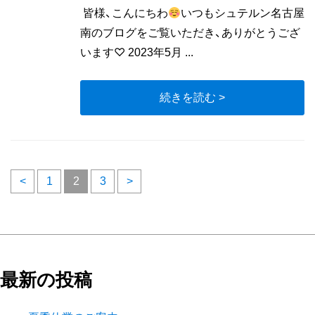
皆様、こんにちわ
いつもシュテルン名古屋
南のブログをご覧いただき、ありがとうござ
います♡ 2023年5月 ...
続きを読む >
投
<
1
2
3
>
稿
の
ペ
最新の投稿
ー