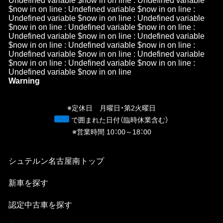
Undefined variable $now in
on line
: Undefined variable
$now in
on line
: Undefined variable $now in
on line
:
Undefined variable $now in
on line
: Undefined variable
$now in
on line
: Undefined variable $now in
on line
:
Undefined variable $now in
on line
: Undefined variable
$now in
on line
: Undefined variable $now in
on line
:
Undefined variable $now in
on line
: Undefined variable
$now in
on line
: Undefined variable $now in
on line
:
Undefined variable $now in
on line
Warning
/h
n
※定休日 月曜日・第2火曜日
青
で囲まれた日付（臨時休業含む）
※営業時間 10：00～18：00
シュテルン名古屋南
トップ
新⾞を探す
認定中古⾞を探す